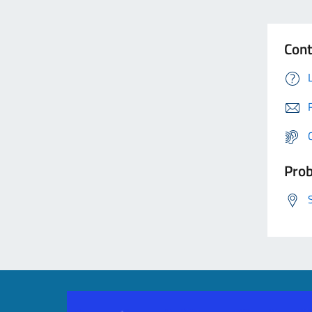
Cont
Prob