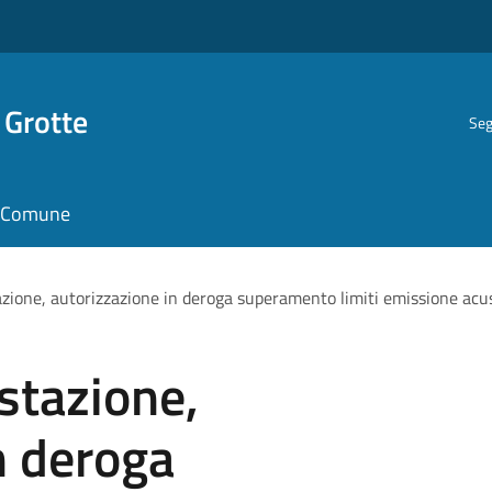
 Grotte
Seg
il Comune
azione, autorizzazione in deroga superamento limiti emissione acu
 stazione,
n deroga