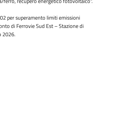
erro, recupero energetico fotovoltaico".
002 per superamento limiti emissioni
conto di Ferrovie Sud Est – Stazione di
o 2026.