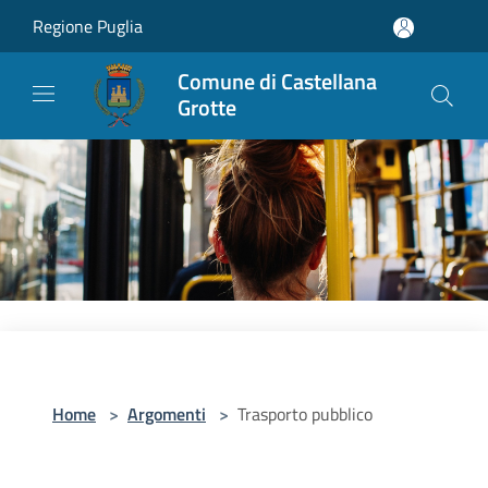
Salta al contenuto principale
Regione Puglia
Comune di Castellana
Grotte
Home
>
Argomenti
>
Trasporto pubblico