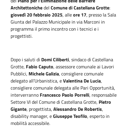
del
Piano per l’Eliminazione delle Barriere
Architettoniche
del
Comune di Castellana Grotte
:
giovedì 20 febbraio 2025
, alle
ore 17
, presso la Sala
Giunta del Palazzo Municipale in via Marconi in
programma il primo incontro con i tecnici e i
progettisti.
Dopo i saluti di
Domi Ciliberti
, sindaco di Castellana
Grotte,
Fabio Caputo
, assessore comunale ai Lavori
Pubblici,
Michele Galizia
, consigliere comunale
delegato all’Urbanistica, e
Valentina De Lucia
,
consigliere comunale delegata alle Pari Opportunità,
interverranno
Francesco Paolo Porrelli
, responsabile
Settore VI del Comune di Castellana Grotte,
Pietro
Gigante
, progettista,
Alessandro De Robertis
,
disability manager, e
Giuseppe Teofilo
, esperto in
mobilità accessibile.