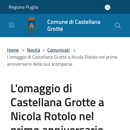
Salta al contenuto principale
Regione Puglia
Comune di Castellana
Grotte
Home
>
Novità
>
Comunicati
>
L'omaggio di Castellana Grotte a Nicola Rotolo nel primo
anniversario della sua scomparsa
L'omaggio di
Castellana Grotte a
Nicola Rotolo nel
primo anniversario