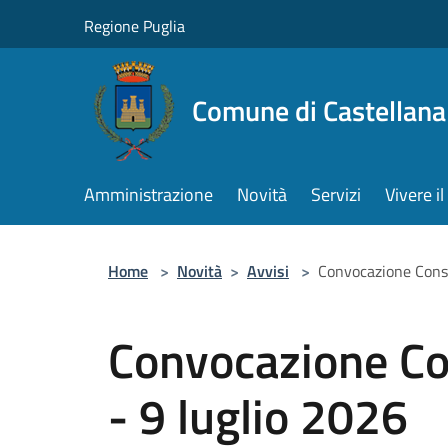
Salta al contenuto principale
Regione Puglia
Comune di Castellana
Amministrazione
Novità
Servizi
Vivere 
Home
>
Novità
>
Avvisi
>
Convocazione Consi
Convocazione Co
- 9 luglio 2026