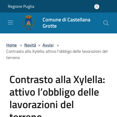
Salta al contenuto principale
Regione Puglia
Comune di Castellana
Grotte
Home
>
Novità
>
Avvisi
>
Contrasto alla Xylella: attivo l’obbligo delle lavorazioni del
terreno
Contrasto alla Xylella:
attivo l’obbligo delle
lavorazioni del
terreno