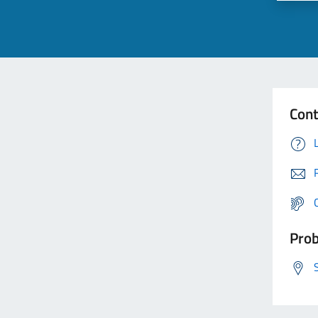
Cont
Prob