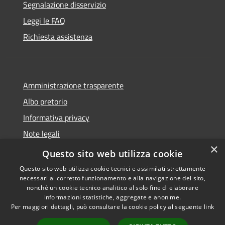
Segnalazione disservizio
Leggi le FAQ
Richiesta assistenza
Amministrazione trasparente
Albo pretorio
Informativa privacy
Note legali
×
Dichiarazione di accessibilità
Questo sito web utilizza cookie
Questo sito web utilizza cookie tecnici e assimilati strettamente
necessari al corretto funzionamento e alla navigazione del sito,
nonché un cookie tecnico analitico al solo fine di elaborare
informazioni statistiche, aggregate e anonime.
RSS
Copyright © 2026 • Comune di
Per maggiori dettagli, può consultare la cookie policy al seguente
link
Accessibilità
Castellana Grotte • Powered
Privacy
Municipium
Accesso
by
•