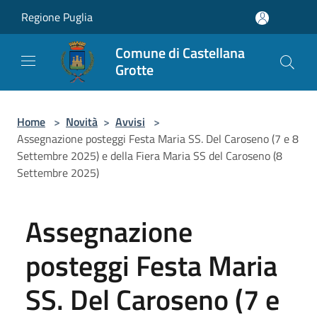
Salta al contenuto principale
Regione Puglia
Comune di Castellana
Grotte
Home
>
Novità
>
Avvisi
>
Assegnazione posteggi Festa Maria SS. Del Caroseno (7 e 8
Settembre 2025) e della Fiera Maria SS del Caroseno (8
Settembre 2025)
Assegnazione
posteggi Festa Maria
SS. Del Caroseno (7 e