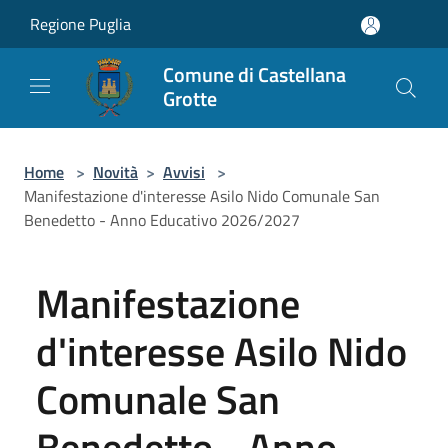
Salta al contenuto principale
Regione Puglia
Comune di Castellana
Grotte
Home
>
Novità
>
Avvisi
>
Manifestazione d'interesse Asilo Nido Comunale San
Benedetto - Anno Educativo 2026/2027
Manifestazione
d'interesse Asilo Nido
Comunale San
Benedetto - Anno