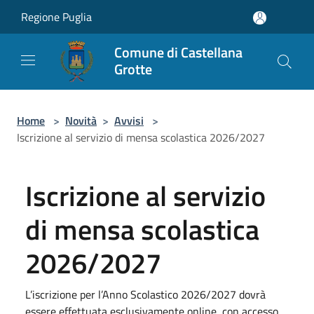
Salta al contenuto principale
Regione Puglia
Comune di Castellana
Grotte
Home
>
Novità
>
Avvisi
>
Iscrizione al servizio di mensa scolastica 2026/2027
Iscrizione al servizio
di mensa scolastica
2026/2027
L’iscrizione per l’Anno Scolastico 2026/2027 dovrà
essere effettuata esclusivamente online, con accesso