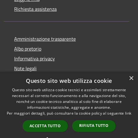
Richiesta assistenza
Amministrazione trasparente
Albo pretorio
Informativa privacy
Note legali
×
Dichiarazione di accessibilità
Questo sito web utilizza cookie
Questo sito web utilizza cookie tecnici e assimilati strettamente
necessari al corretto funzionamento e alla navigazione del sito,
nonché un cookie tecnico analitico al solo fine di elaborare
informazioni statistiche, aggregate e anonime.
RSS
Copyright © 2026 • Comune di
Per maggiori dettagli, può consultare la cookie policy al seguente
link
Accessibilità
Castellana Grotte • Powered
Privacy
Municipium
Accesso
by
•
RIFIUTA TUTTO
ACCETTA TUTTO
Cookie
redazione