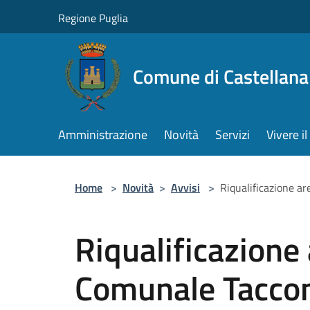
Salta al contenuto principale
Regione Puglia
Comune di Castellana
Amministrazione
Novità
Servizi
Vivere 
Home
>
Novità
>
Avvisi
>
Riqualificazione ar
Riqualificazione 
Comunale Tacconi