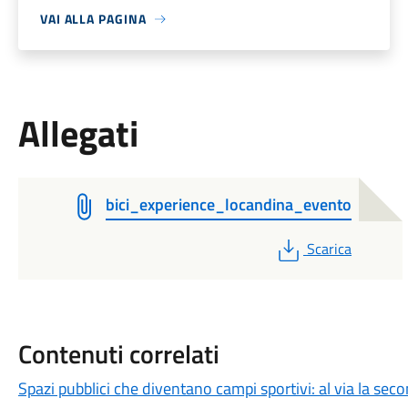
VAI ALLA PAGINA
Allegati
bici_experience_locandina_evento
PDF
Scarica
Contenuti correlati
Spazi pubblici che diventano campi sportivi: al via la se