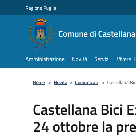
Salta al contenuto principale
Regione Puglia
Comune di Castellana
Amministrazione
Novità
Servizi
Vivere 
Home
>
Novità
>
Comunicati
>
Castellana Bic
Castellana Bici 
24 ottobre la pr