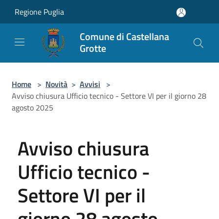
Salta al contenuto principale
Regione Puglia
Comune di Castellana
Grotte
Home
>
Novità
>
Avvisi
>
Avviso chiusura Ufficio tecnico - Settore VI per il giorno 28
agosto 2025
Avviso chiusura
Ufficio tecnico -
Settore VI per il
giorno 28 agosto