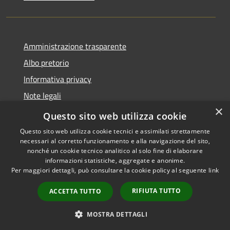
Amministrazione trasparente
Albo pretorio
Informativa privacy
Note legali
×
Dichiarazione di accessibilità
Questo sito web utilizza cookie
Questo sito web utilizza cookie tecnici e assimilati strettamente
necessari al corretto funzionamento e alla navigazione del sito,
nonché un cookie tecnico analitico al solo fine di elaborare
informazioni statistiche, aggregate e anonime.
RSS
Copyright © 2026 • Comune di
Per maggiori dettagli, può consultare la cookie policy al seguente
link
Accessibilità
Castellana Grotte • Powered
Privacy
Municipium
Accesso
by
•
RIFIUTA TUTTO
ACCETTA TUTTO
Cookie
redazione
Mappa del sito
MOSTRA DETTAGLI