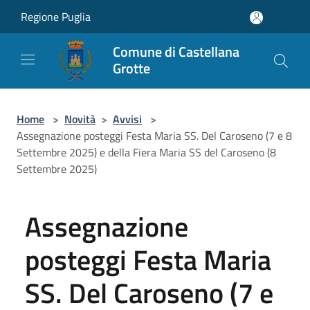
Salta al contenuto principale
Regione Puglia
Comune di Castellana
Grotte
Home
>
Novità
>
Avvisi
>
Assegnazione posteggi Festa Maria SS. Del Caroseno (7 e 8
Settembre 2025) e della Fiera Maria SS del Caroseno (8
Settembre 2025)
Assegnazione
posteggi Festa Maria
SS. Del Caroseno (7 e