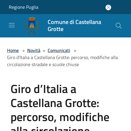
Salta al contenuto principale
Regione Puglia
Comune di Castellana
Grotte
Home
>
Novità
>
Comunicati
>
Giro d’Italia a Castellana Grotte: percorso, modifiche alla
circolazione stradale e scuole chiuse
Giro d’Italia a
Castellana Grotte:
percorso, modifiche
alla circolazione