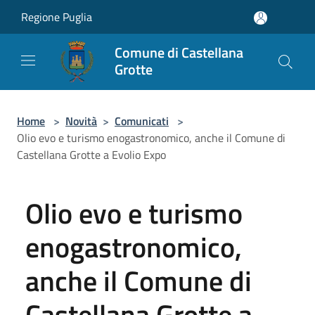
Salta al contenuto principale
Regione Puglia
Comune di Castellana
Grotte
Home
>
Novità
>
Comunicati
>
Olio evo e turismo enogastronomico, anche il Comune di
Castellana Grotte a Evolio Expo
Olio evo e turismo
enogastronomico,
anche il Comune di
Castellana Grotte a