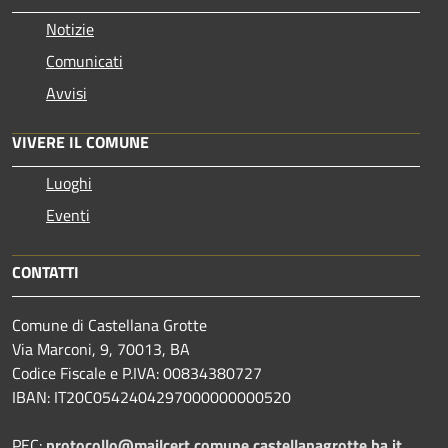
Notizie
Comunicati
Avvisi
VIVERE IL COMUNE
Luoghi
Eventi
CONTATTI
Comune di Castellana Grotte
Via Marconi, 9, 70013, BA
Codice Fiscale e P.IVA: 00834380727
IBAN: IT20C0542404297000000000520
PEC:
protocollo@mailcert.comune.castellanagrotte.ba.it