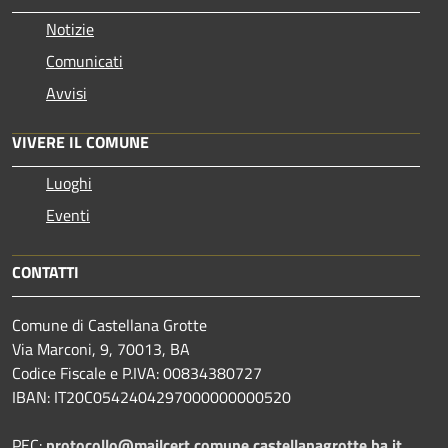
Notizie
Comunicati
Avvisi
VIVERE IL COMUNE
Luoghi
Eventi
CONTATTI
Comune di Castellana Grotte
Via Marconi, 9, 70013, BA
Codice Fiscale e P.IVA: 00834380727
IBAN: IT20C0542404297000000000520
PEC:
protocollo@mailcert.comune.castellanagrotte.ba.it