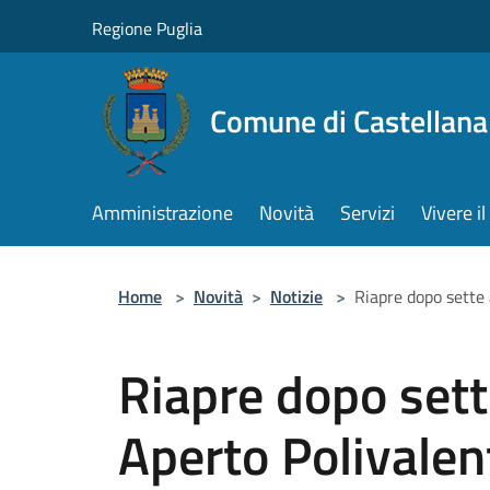
Salta al contenuto principale
Regione Puglia
Comune di Castellana
Amministrazione
Novità
Servizi
Vivere 
Home
>
Novità
>
Notizie
>
Riapre dopo sette
Riapre dopo sett
Aperto Polivale