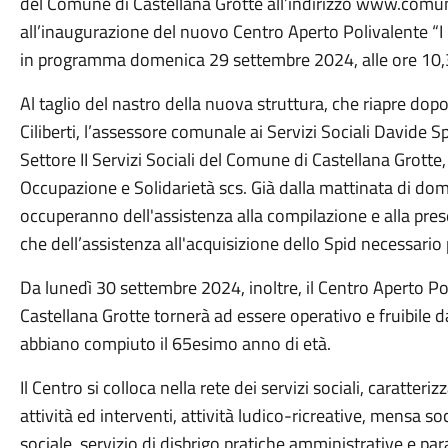
del Comune di Castellana Grotte all’indirizzo www.comune
all’inaugurazione del nuovo Centro Aperto Polivalente “I M
in programma domenica 29 settembre 2024, alle ore 10,
Al taglio del nastro della nuova struttura, che riapre dop
Ciliberti, l’assessore comunale ai Servizi Sociali Davide Sp
Settore II Servizi Sociali del Comune di Castellana Grotte
Occupazione e Solidarietà scs. Già dalla mattinata di dom
occuperanno dell'assistenza alla compilazione e alla pres
che dell’assistenza all'acquisizione dello Spid necessari
Da lunedì 30 settembre 2024, inoltre, il Centro Aperto Po
Castellana Grotte tornerà ad essere operativo e fruibile d
abbiano compiuto il 65esimo anno di età.
Il Centro si colloca nella rete dei servizi sociali, caratte
attività ed interventi, attività ludico-ricreative, mensa so
sociale, servizio di disbrigo pratiche amministrative e par