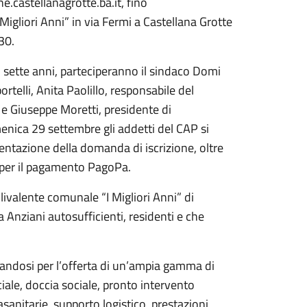
.castellanagrotte.ba.it, fino
igliori Anni” in via Fermi a Castellana Grotte
30.
o sette anni, parteciperanno il sindaco Domi
ortelli, Anita Paolillo, responsabile del
, e Giuseppe Moretti, presidente di
enica 29 settembre gli addetti del CAP si
entazione della domanda di iscrizione, oltre
o per il pagamento PagoPa.
livalente comunale “I Migliori Anni” di
a Anziani autosufficienti, residenti e che
rizzandosi per l’offerta di un’ampia gamma di
ciale, doccia sociale, pronto intervento
asanitarie, supporto logistico, prestazioni