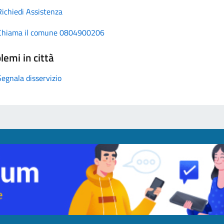
Richiedi Assistenza
Chiama il comune 0804900206
lemi in città
Segnala disservizio