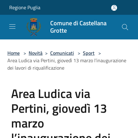
Salta al contenuto principale
Regione Puglia
Comune di Castellana
Grotte
Home
>
Novità
>
Comunicati
>
Sport
>
Area Ludica via Pertini, giovedì 13 marzo l’inaugurazione
dei lavori di riqualificazione
Area Ludica via
Pertini, giovedì 13
marzo
l’inaugurazione dei