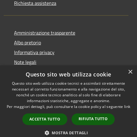
Richiesta assistenza
Amministrazione trasparente
Albo pretorio
Informativa privacy
Note legali
×
Dichiarazione di accessibilità
Questo sito web utilizza cookie
Questo sito web utilizza cookie tecnici e assimilati strettamente
necessari al corretto funzionamento e alla navigazione del sito,
nonché un cookie tecnico analitico al solo fine di elaborare
informazioni statistiche, aggregate e anonime.
RSS
Copyright © 2026 • Comune di
Per maggiori dettagli, può consultare la cookie policy al seguente
link
Accessibilità
Castellana Grotte • Powered
Privacy
Municipium
Accesso
by
•
RIFIUTA TUTTO
ACCETTA TUTTO
Cookie
redazione
Mappa del sito
MOSTRA DETTAGLI