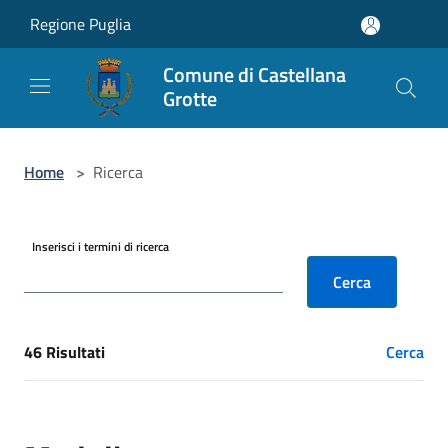
Salta al contenuto principale
Regione Puglia
Comune di Castellana
Grotte
Home
>
Ricerca
Inserisci i termini di ricerca
Cerca
46 Risultati
Cerca
[results] Risultati