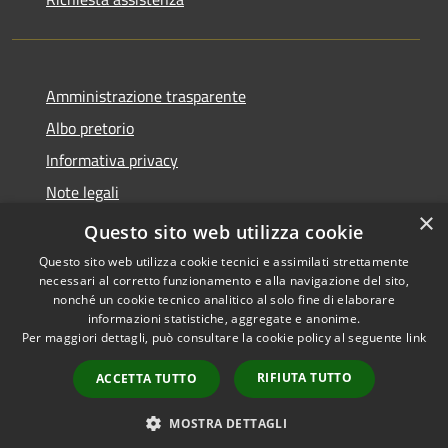
Amministrazione trasparente
Albo pretorio
Informativa privacy
Note legali
×
Dichiarazione di accessibilità
Questo sito web utilizza cookie
Questo sito web utilizza cookie tecnici e assimilati strettamente
necessari al corretto funzionamento e alla navigazione del sito,
nonché un cookie tecnico analitico al solo fine di elaborare
informazioni statistiche, aggregate e anonime.
RSS
Copyright © 2026 • Comune di
Per maggiori dettagli, può consultare la cookie policy al seguente
link
Accessibilità
Castellana Grotte • Powered
Privacy
Municipium
Accesso
by
•
RIFIUTA TUTTO
ACCETTA TUTTO
Cookie
redazione
Mappa del sito
MOSTRA DETTAGLI