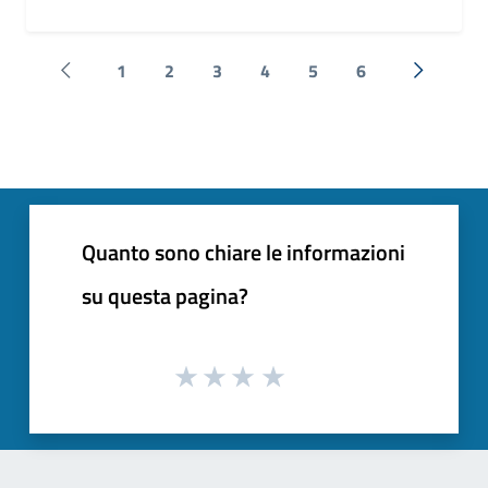
1
2
3
4
5
6
Pagina precedente
Successi
Quanto sono chiare le informazioni
su questa pagina?