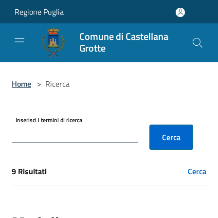
Salta al contenuto principale
Regione Puglia
Comune di Castellana
Grotte
Home
>
Ricerca
Inserisci i termini di ricerca
Cerca
9 Risultati
Cerca
[results] Risultati