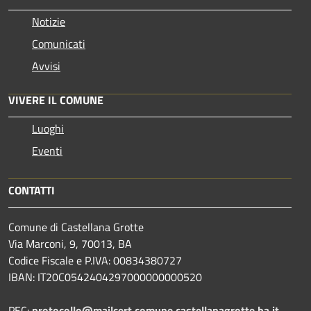
Notizie
Comunicati
Avvisi
VIVERE IL COMUNE
Luoghi
Eventi
CONTATTI
Comune di Castellana Grotte
Via Marconi, 9, 70013, BA
Codice Fiscale e P.IVA: 00834380727
IBAN: IT20C0542404297000000000520
PEC:
protocollo@mailcert.comune.castellanagrotte.ba.it