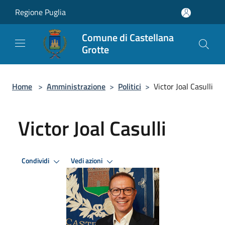
Salta al contenuto principale
Regione Puglia
Comune di Castellana
Grotte
Home
>
Amministrazione
>
Politici
>
Victor Joal Casulli
Victor Joal Casulli
Condividi
Vedi azioni