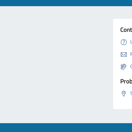
Cont
Prob