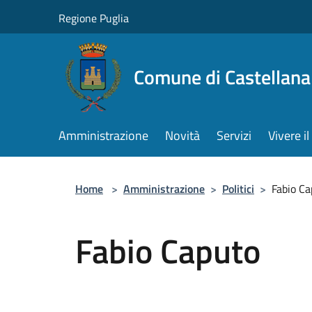
Salta al contenuto principale
Regione Puglia
Comune di Castellana
Amministrazione
Novità
Servizi
Vivere 
Home
>
Amministrazione
>
Politici
>
Fabio Ca
Fabio Caputo