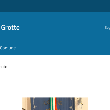
 Grotte
Seg
il Comune
puto