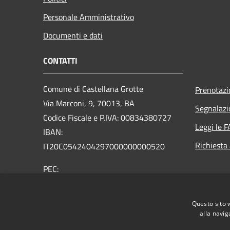
Personale Amministrativo
Documenti e dati
CONTATTI
Comune di Castellana Grotte
Prenotaz
Via Marconi, 9, 70013, BA
Segnalazi
Codice Fiscale e P.IVA: 00834380727
Leggi le 
IBAN:
Richiesta
IT20C0542404297000000000520
PEC:
protocollo@mailcert.comune.castellanagrotte.ba.it
Centralino Unico: (+39) 080.49.00.206
Questo sito 
alla navig