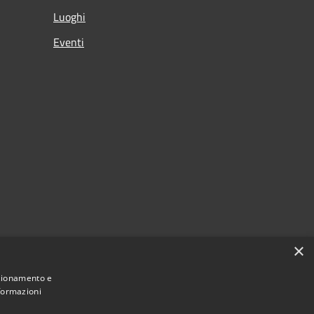
Luoghi
Eventi
×
nzionamento e
nformazioni