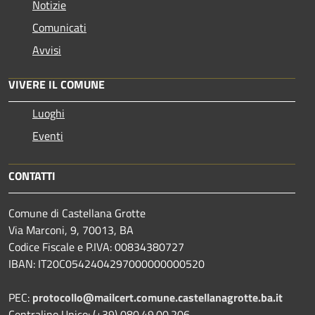
Notizie
Comunicati
Avvisi
VIVERE IL COMUNE
Luoghi
Eventi
CONTATTI
Comune di Castellana Grotte
Via Marconi, 9, 70013, BA
Codice Fiscale e P.IVA: 00834380727
IBAN: IT20C0542404297000000000520
PEC:
protocollo@mailcert.comune.castellanagrotte.ba.it
Centralino Unico: (+39) 080.49.00.206