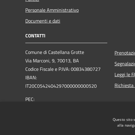
Personale Amministrativo
Documenti e dati
CONTATTI
Comune di Castellana Grotte
Prenotaz
Via Marconi, 9, 70013, BA
Segnalazi
Codice Fiscale e P.IVA: 00834380727
Leggi le 
IBAN:
Richiesta
IT20C0542404297000000000520
PEC:
protocollo@mailcert.comune.castellanagrotte.ba.it
Centralino Unico: (+39) 080.49.00.206
Questo sito 
alla navig