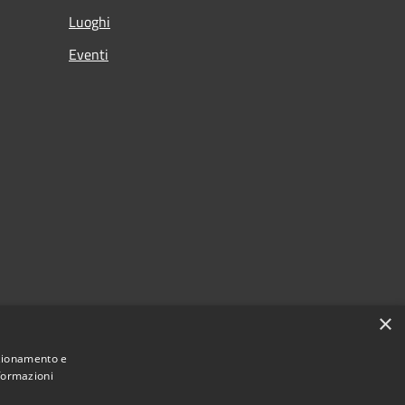
Luoghi
Eventi
×
nzionamento e
nformazioni