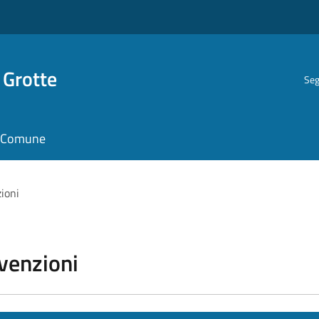
 Grotte
Seg
il Comune
zioni
vvenzioni