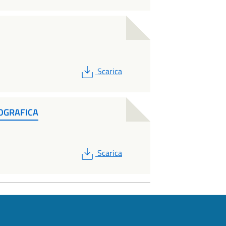
PDF
Scarica
OGRAFICA
PDF
Scarica