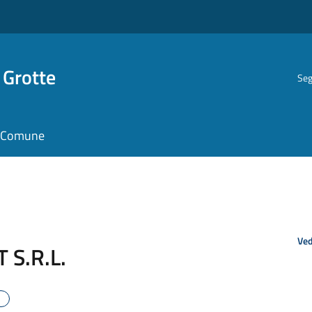
 Grotte
Seg
il Comune
Ved
 S.R.L.