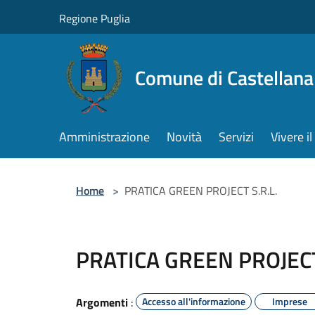
Salta al contenuto principale
Regione Puglia
Comune di Castellana
Amministrazione
Novità
Servizi
Vivere 
Home
>
PRATICA GREEN PROJECT S.R.L.
PRATICA GREEN PROJECT
Argomenti
:
Accesso all'informazione
Imprese