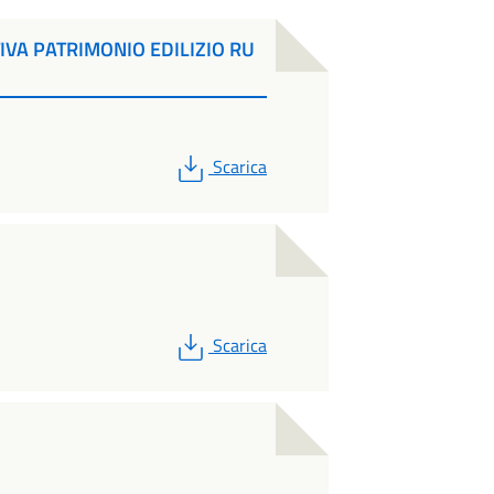
VA PATRIMONIO EDILIZIO RU
PDF
Scarica
PDF
Scarica