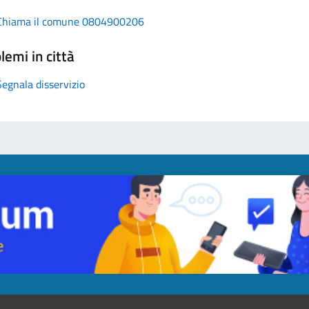
Chiama il comune 0804900206
lemi in città
Segnala disservizio