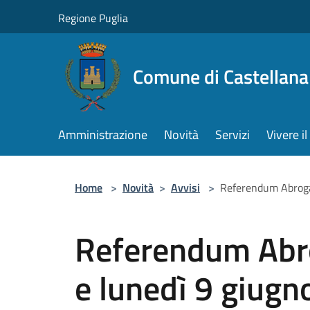
Salta al contenuto principale
Regione Puglia
Comune di Castellana
Amministrazione
Novità
Servizi
Vivere 
Home
>
Novità
>
Avvisi
>
Referendum Abrogat
Referendum Abro
e lunedì 9 giugno