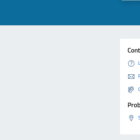
Cont
Prob