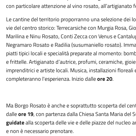
con particolare attenzione al vino rosato, all’artigianato 
Le cantine del territorio proporranno una selezione dei l
vie del centro storico: Terrecarsiche con Murgia Rosa, G
Marilina e Ninu Rosato, Conti Zecca con Venus e Cantalu
Negramaro Rosato e Radilia (susumaniello rosato). Imman
piatti tipici locali e specialità preparate al momento: bom
e frittelle. Artigianato d’autrice, profumi, ceramiche, gioie
imprenditrici e artiste locali. Musica, installazioni flore
completeranno l'esperienza. Inizio dalle
ore 20
.
Ma Borgo Rosato è anche e soprattutto scoperta del cen
dalle
ore 19
, con partenza dalla Chiesa Santa Maria del S
guidate
alla scoperta delle vie e delle piazze del nucleo an
e non è necessario prenotare.