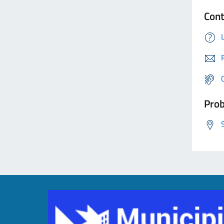
Cont
Prob