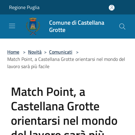
Salta al contenuto principale
Regione Puglia
Comune di Castellana
Grotte
Home
>
Novità
>
Comunicati
>
Match Point, a Castellana Grotte orientarsi nel mondo del
lavoro sarà più facile
Match Point, a
Castellana Grotte
orientarsi nel mondo
del lavoro sarà più