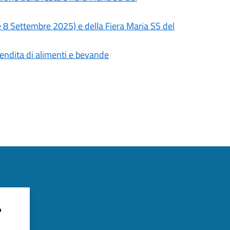
 8 Settembre 2025) e della Fiera Maria SS del
vendita di alimenti e bevande
?