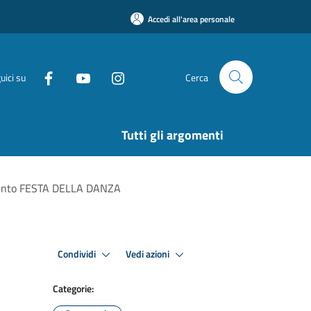
Accedi all'area personale
uici su
Cerca
Tutti gli argomenti
’evento FESTA DELLA DANZA
Condividi
Vedi azioni
Categorie: