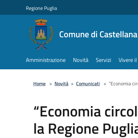
Salta al contenuto principale
Regione Puglia
Comune di Castellana
Amministrazione
Novità
Servizi
Vivere 
Home
>
Novità
>
Comunicati
>
“Economia circ
“Economia circola
la Regione Pugli