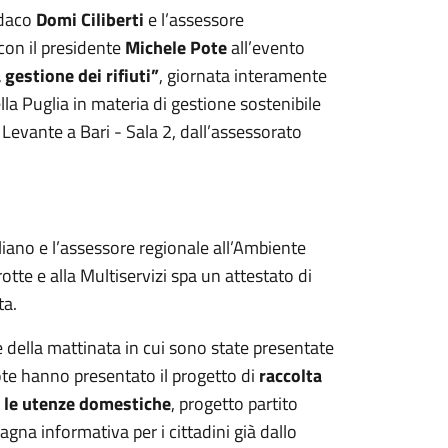
ndaco
Domi Ciliberti
e l’assessore
con il presidente
Michele Pote
all’evento
 gestione dei rifiuti”
, giornata interamente
lla Puglia in materia di gestione sostenibile
l Levante a Bari - Sala 2, dall’assessorato
liano e l’assessore regionale all’Ambiente
tte e alla Multiservizi spa un attestato di
ta.
 della mattinata in cui sono state presentate
Pote hanno presentato il progetto di
raccolta
r le utenze domestiche
, progetto partito
na informativa per i cittadini già dallo