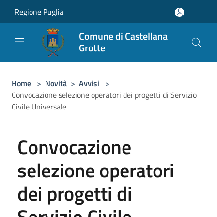
Salta al contenuto principale
Regione Puglia
Comune di Castellana
Grotte
Home
>
Novità
>
Avvisi
>
Convocazione selezione operatori dei progetti di Servizio
Civile Universale
Convocazione
selezione operatori
dei progetti di
Servizio Civile