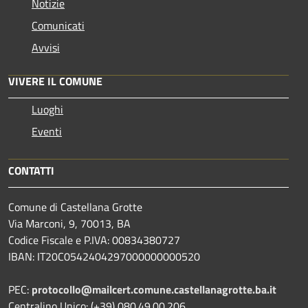
Notizie
Comunicati
Avvisi
VIVERE IL COMUNE
Luoghi
Eventi
CONTATTI
Comune di Castellana Grotte
Via Marconi, 9, 70013, BA
Codice Fiscale e P.IVA: 00834380727
IBAN: IT20C0542404297000000000520
PEC:
protocollo@mailcert.comune.castellanagrotte.ba.it
Centralino Unico: (+39) 080.49.00.206