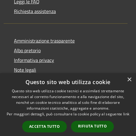
Leggi le FAQ
Richiesta assistenza
Amministrazione trasparente
Albo pretorio
Informativa privacy
Note legali
×
Dichiarazione di accessibilità
Questo sito web utilizza cookie
Questo sito web utilizza cookie tecnici e assimilati strettamente
necessari al corretto funzionamento e alla navigazione del sito,
nonché un cookie tecnico analitico al solo fine di elaborare
informazioni statistiche, aggregate e anonime.
RSS
Copyright © 2026 • Comune di
Per maggiori dettagli, può consultare la cookie policy al seguente
link
Accessibilità
Castellana Grotte • Powered
Privacy
Municipium
Accesso
by
•
RIFIUTA TUTTO
ACCETTA TUTTO
Cookie
redazione