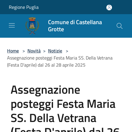
Salta al contenuto principale
Regione Puglia
Comune di Castellana
Grotte
Home
>
Novità
>
Notizie
>
Assegnazione posteggi Festa Maria SS. Della Vetrana
(Festa D'aprile) dal 26 al 28 aprile 2025
Assegnazione
posteggi Festa Maria
SS. Della Vetrana
(Festa D'aprile) dal 26