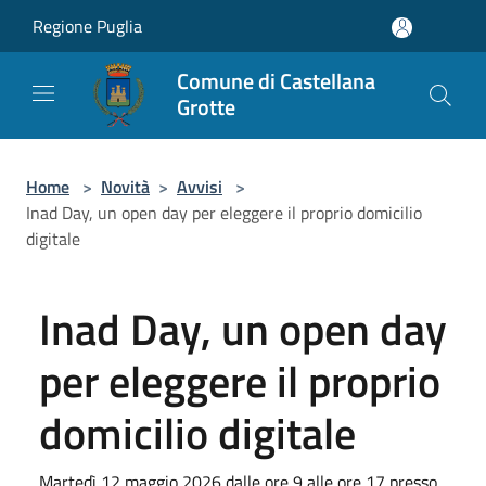
Salta al contenuto principale
Regione Puglia
Comune di Castellana
Grotte
Home
>
Novità
>
Avvisi
>
Inad Day, un open day per eleggere il proprio domicilio
digitale
Inad Day, un open day
per eleggere il proprio
domicilio digitale
Martedì 12 maggio 2026 dalle ore 9 alle ore 17 presso