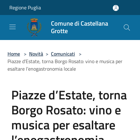
Salta al contenuto principale
Regione Puglia
Comune di Castellana
Grotte
Home
>
Novità
>
Comunicati
>
Piazze d’Estate, torna Borgo Rosato: vino e musica per
esaltare l’enogastronomia locale
Piazze d’Estate, torna
Borgo Rosato: vino e
musica per esaltare
l’enogastronomia