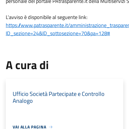
personale del portale PAtrasparente.it della Multiservizi S
L'avviso è disponibile al seguente link:
https://www.patrasparente.it/amministrazione_traspare
ID_sezione=24&ID_sottosezione=70&pa=128#
A cura di
Ufficio Società Partecipate e Controllo
Analogo
VAI ALLA PAGINA