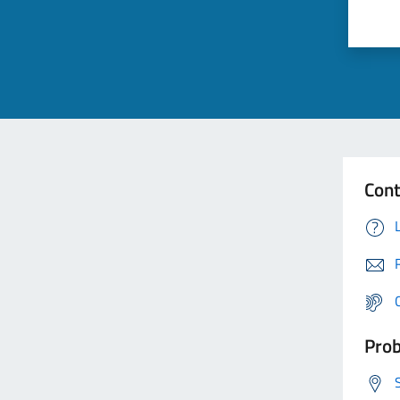
Cont
Prob