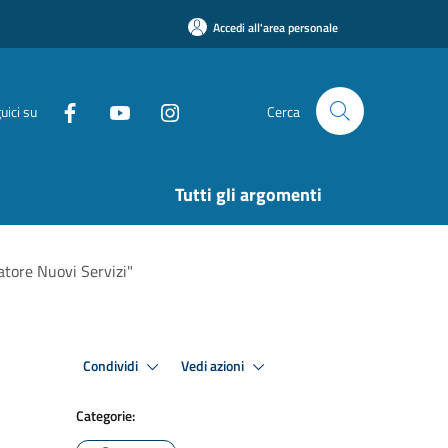
Accedi all'area personale
uici su
Cerca
Tutti gli argomenti
natore Nuovi Servizi"
Condividi
Vedi azioni
Categorie: