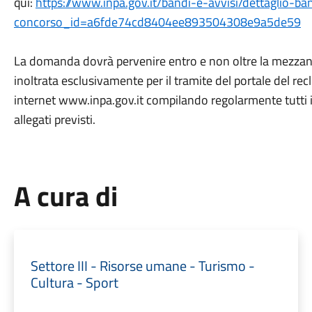
qui:
https://www.inpa.gov.it/bandi-e-avvisi/dettaglio-b
concorso_id=a6fde74cd8404ee893504308e9a5de59
La domanda dovrà pervenire entro e non oltre la mezzan
inoltrata esclusivamente per il tramite del portale del rec
internet www.inpa.gov.it compilando regolarmente tutti i
allegati previsti.
A cura di
Settore III - Risorse umane - Turismo -
Cultura - Sport