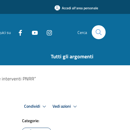
Accedi all'area personale
uici su
Cerca
Tutti gli argomenti
e interventi PNRR”
Condividi
Vedi azioni
Categorie: