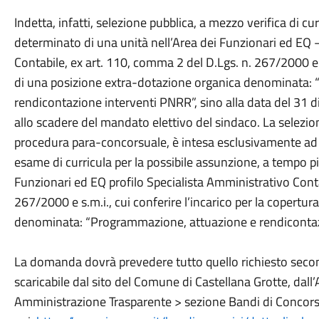
Indetta, infatti, selezione pubblica, a mezzo verifica di c
determinato di una unità nell’Area dei Funzionari ed EQ –
Contabile, ex art. 110, comma 2 del D.Lgs. n. 267/2000 e s.
di una posizione extra-dotazione organica denominata:
rendicontazione interventi PNRR”, sino alla data del 31 d
allo scadere del mandato elettivo del sindaco. La selezio
procedura para-concorsuale, è intesa esclusivamente ad 
esame di curricula per la possibile assunzione, a tempo p
Funzionari ed EQ profilo Specialista Amministrativo Conta
267/2000 e s.m.i., cui conferire l’incarico per la copertu
denominata: “Programmazione, attuazione e rendicontaz
La domanda dovrà prevedere tutto quello richiesto seco
scaricabile dal sito del Comune di Castellana Grotte, dall’
Amministrazione Trasparente > sezione Bandi di Concorso