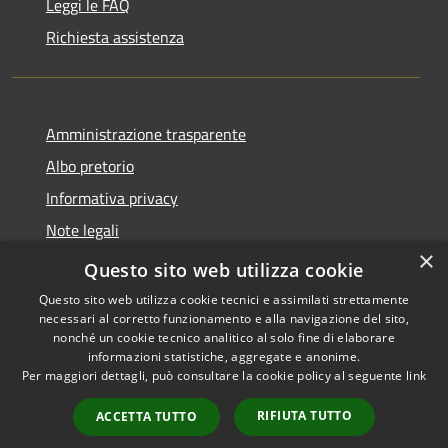
Leggi le FAQ
Richiesta assistenza
Amministrazione trasparente
Albo pretorio
Informativa privacy
Note legali
×
Dichiarazione di accessibilità
Questo sito web utilizza cookie
Questo sito web utilizza cookie tecnici e assimilati strettamente
necessari al corretto funzionamento e alla navigazione del sito,
nonché un cookie tecnico analitico al solo fine di elaborare
informazioni statistiche, aggregate e anonime.
RSS
Copyright © 2026 • Comune di
Per maggiori dettagli, può consultare la cookie policy al seguente
link
Accessibilità
Castellana Grotte • Powered
Privacy
Municipium
Accesso
by
•
RIFIUTA TUTTO
ACCETTA TUTTO
Cookie
redazione