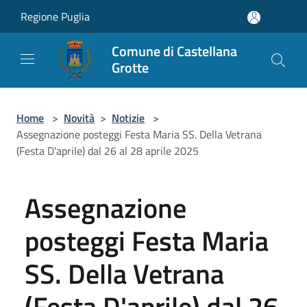
Salta al contenuto principale
Regione Puglia
Comune di Castellana
Grotte
Home
>
Novità
>
Notizie
>
Assegnazione posteggi Festa Maria SS. Della Vetrana
(Festa D'aprile) dal 26 al 28 aprile 2025
Assegnazione
posteggi Festa Maria
SS. Della Vetrana
(Festa D'aprile) dal 26