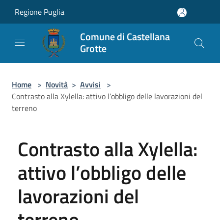
Salta al contenuto principale
Regione Puglia
Comune di Castellana
Grotte
Home
>
Novità
>
Avvisi
>
Contrasto alla Xylella: attivo l’obbligo delle lavorazioni del
terreno
Contrasto alla Xylella:
attivo l’obbligo delle
lavorazioni del
terreno