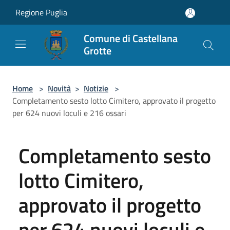
Salta al contenuto principale
Regione Puglia
Comune di Castellana
Grotte
Home
>
Novità
>
Notizie
>
Completamento sesto lotto Cimitero, approvato il progetto
per 624 nuovi loculi e 216 ossari
Completamento sesto
lotto Cimitero,
approvato il progetto
per 624 nuovi loculi e