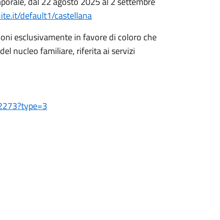
mporale, dal 22 agosto 2025 al 2 settembre
te.it/default1/castellana
zioni esclusivamente in favore di coloro che
l nucleo familiare, riferita ai servizi
62273?type=3