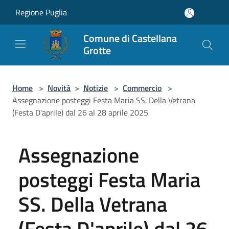
Salta al contenuto principale
Regione Puglia
Comune di Castellana
Grotte
Home
>
Novità
>
Notizie
>
Commercio
>
Assegnazione posteggi Festa Maria SS. Della Vetrana
(Festa D'aprile) dal 26 al 28 aprile 2025
Assegnazione
posteggi Festa Maria
SS. Della Vetrana
(Festa D'aprile) dal 26