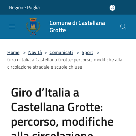
Salta al contenuto principale
Regione Puglia
Comune di Castellana
Grotte
Home
>
Novità
>
Comunicati
>
Sport
>
Giro d’Italia a Castellana Grotte: percorso, modifiche alla
circolazione stradale e scuole chiuse
Giro d’Italia a
Castellana Grotte:
percorso, modifiche
alla circolazione